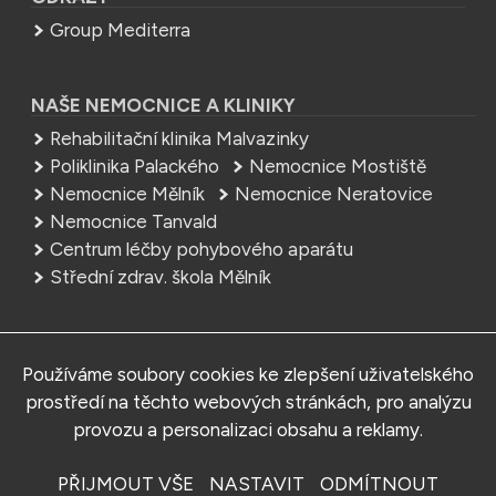
Group Mediterra
NAŠE NEMOCNICE A KLINIKY
Rehabilitační klinika Malvazinky
Poliklinika Palackého
Nemocnice Mostiště
Nemocnice Mělník
Nemocnice Neratovice
Nemocnice Tanvald
Centrum léčby pohybového aparátu
Střední zdrav. škola Mělník
NEMOCNICE
Používáme soubory cookies ke zlepšení uživatelského
MEDITERRA – Sedlčany, s.r.o.
prostředí na těchto webových stránkách, pro analýzu
Tyršova 161, 264 01 Sedlčany
provozu a personalizaci obsahu a reklamy.
Telefon:
+420 318 841 500
E-mail:
info.sed@mediterra.cz
PŘIJMOUT VŠE
NASTAVIT
ODMÍTNOUT