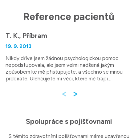
Reference pacientů
T. K., Příbram
19. 9. 2013
Nikdy dříve jsem žádnou psychologickou pomoc
nepodstupovala, ale jsem velmi nadšená jakým
způsobem ke mě přistupujete, a všechno se mnou
probíráte. Ulehčujete mi věci, které mě trápí…
K navigaci používejte šipky doleva a doprava.
Spolupráce s pojišťovnami
S těmito zdravotními pojišťovnami máme uzavřenou