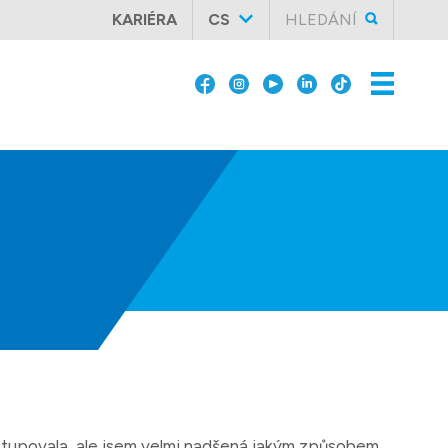
KARIÉRA
CS
HLEDÁNÍ
tupovala, ale jsem velmi nadšená jakým způsobem