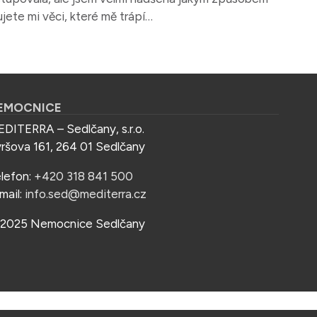
jete mi věci, které mě trápí…
EMOCNICE
DITERRA – Sedlčany, s.r.o.
ršova 161, 264 01 Sedlčany
lefon:
+420 318 841 500
mail:
info.sed@mediterra.cz
2025 Nemocnice Sedlčany