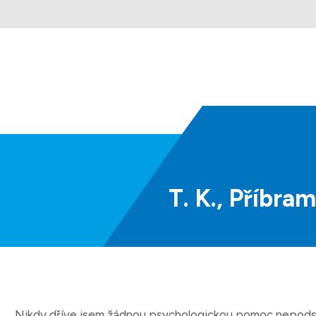
T.
K.,
Příbram
Nikdy dříve jsem žádnou psychologickou pomoc nepods