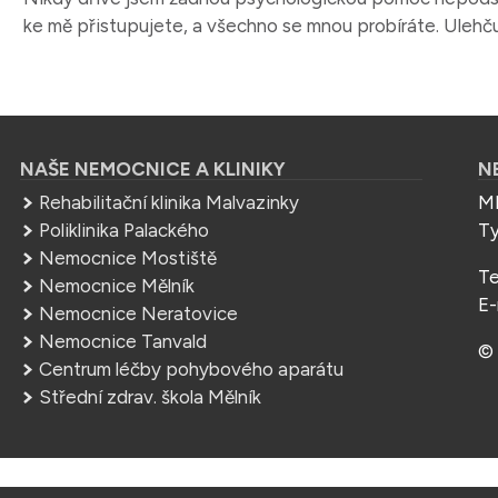
ke mě přistupujete, a všechno se mnou probíráte. Ulehču
NAŠE NEMOCNICE A KLINIKY
N
Rehabilitační klinika Malvazinky
ME
Poliklinika Palackého
Ty
Nemocnice Mostiště
Te
Nemocnice Mělník
E-
Nemocnice Neratovice
Nemocnice Tanvald
© 
Centrum léčby pohybového aparátu
Střední zdrav. škola Mělník