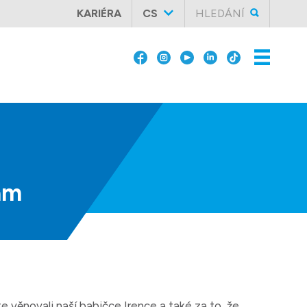
KARIÉRA
CS
HLEDÁNÍ
am
věnovali naší babičce Irence a také za to, že