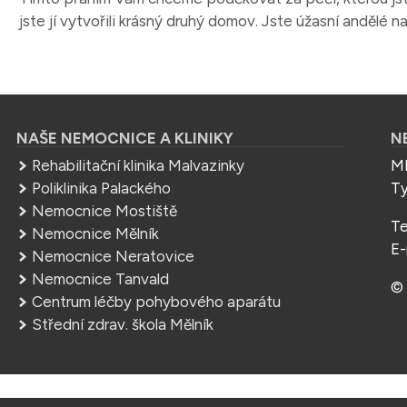
jste jí vytvořili krásný druhý domov. Jste úžasní andělé n
NAŠE NEMOCNICE A KLINIKY
N
Rehabilitační klinika Malvazinky
ME
Poliklinika Palackého
Ty
Nemocnice Mostiště
Te
Nemocnice Mělník
E-
Nemocnice Neratovice
Nemocnice Tanvald
© 
Centrum léčby pohybového aparátu
Střední zdrav. škola Mělník