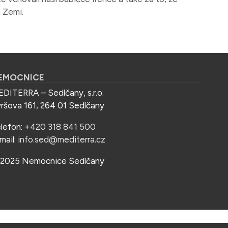
a Zemi.
EMOCNICE
DITERRA – Sedlčany, s.r.o.
ršova 161, 264 01 Sedlčany
lefon:
+420 318 841 500
mail:
info.sed@mediterra.cz
2025 Nemocnice Sedlčany