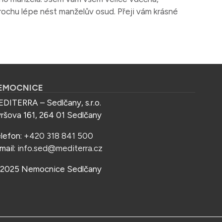
rochu lépe nést manželův osud. Přeji vám krásné
EMOCNICE
DITERRA – Sedlčany, s.r.o.
ršova 161, 264 01 Sedlčany
lefon:
+420 318 841 500
mail:
info.sed@mediterra.cz
2025 Nemocnice Sedlčany