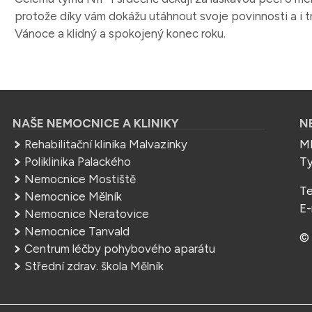
protože díky vám dokážu utáhnout svoje povinnosti a i t
Vánoce a klidný a spokojený konec roku.
NAŠE NEMOCNICE A KLINIKY
N
Rehabilitační klinika Malvazinky
ME
Poliklinika Palackého
Ty
Nemocnice Mostiště
Te
Nemocnice Mělník
E-
Nemocnice Neratovice
Nemocnice Tanvald
© 
Centrum léčby pohybového aparátu
Střední zdrav. škola Mělník