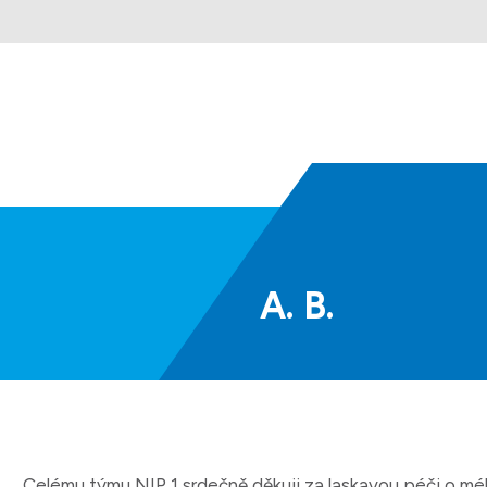
A.
B.
Celému týmu NIP 1 srdečně děkuji za laskavou péči o m