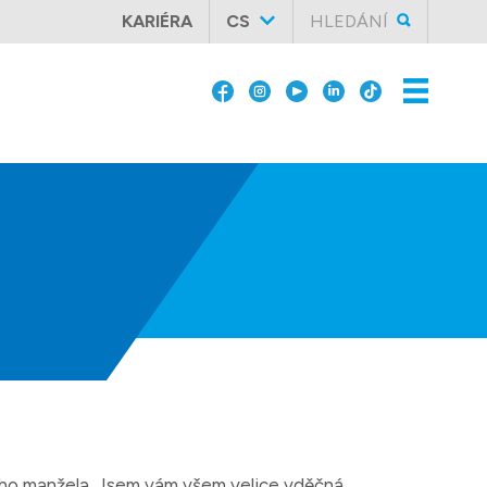
KARIÉRA
CS
HLEDÁNÍ
ého manžela. Jsem vám všem velice vděčná,