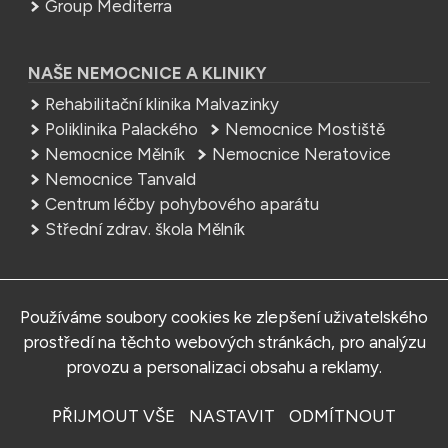
Group Mediterra
NAŠE NEMOCNICE A KLINIKY
Rehabilitační klinika Malvazinky
Poliklinika Palackého
Nemocnice Mostiště
Nemocnice Mělník
Nemocnice Neratovice
Nemocnice Tanvald
Centrum léčby pohybového aparátu
Střední zdrav. škola Mělník
NEMOCNICE
Používáme soubory cookies ke zlepšení uživatelského
MEDITERRA – Sedlčany, s.r.o.
prostředí na těchto webových stránkách, pro analýzu
Tyršova 161, 264 01 Sedlčany
provozu a personalizaci obsahu a reklamy.
Telefon:
+420 318 841 500
E-mail:
info.sed@mediterra.cz
PŘIJMOUT VŠE
NASTAVIT
ODMÍTNOUT
© 2025 Nemocnice Sedlčany