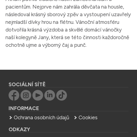
pacientům. Nejprve nám zahrála děvčata na housle,
následoval krásný sborový zpěv a vystoupení uzavřely
nejmladší dívky hrou na flétnu. Vánoční atmosféru
dotvořila krásná výzdoba a skvělé domácí vánočky
naší kolegyně Jany, která se této činnosti každoročně
ochotně ujme a výborný čaj a punč.
SOCIÁLNÍ SÍTĚ
INFORMACE
Ochrana osobních údajů
Cookies
ODKAZY