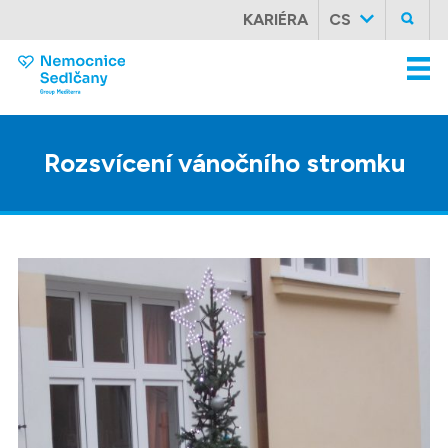
KARIÉRA
CS
Rozsvícení
vánočního
stromku