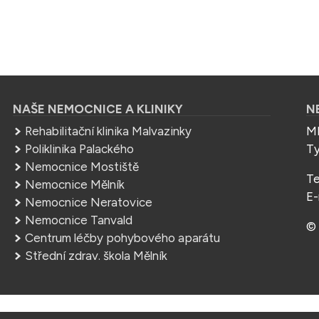
NAŠE NEMOCNICE A KLINIKY
N
Rehabilitační klinika Malvazinky
ME
Poliklinika Palackého
Ty
Nemocnice Mostiště
Te
Nemocnice Mělník
E-
Nemocnice Neratovice
Nemocnice Tanvald
© 
Centrum léčby pohybového aparátu
Střední zdrav. škola Mělník