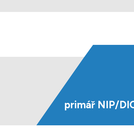
primář
NIP/DI