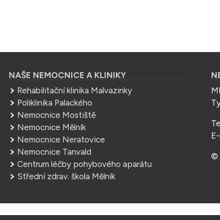
NAŠE NEMOCNICE A KLINIKY
N
Rehabilitační klinika Malvazinky
ME
Poliklinika Palackého
Ty
Nemocnice Mostiště
Te
Nemocnice Mělník
E-
Nemocnice Neratovice
Nemocnice Tanvald
© 
Centrum léčby pohybového aparátu
Střední zdrav. škola Mělník