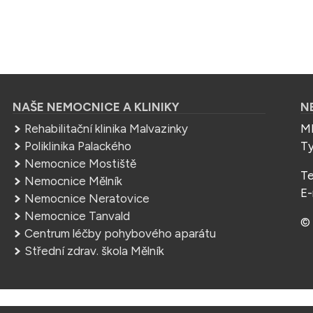
NAŠE NEMOCNICE A KLINIKY
N
Rehabilitační klinika Malvazinky
ME
Poliklinika Palackého
Ty
Nemocnice Mostiště
Te
Nemocnice Mělník
E-
Nemocnice Neratovice
Nemocnice Tanvald
© 
Centrum léčby pohybového aparátu
Střední zdrav. škola Mělník