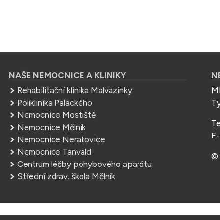
NAŠE NEMOCNICE A KLINIKY
N
Rehabilitační klinika Malvazinky
ME
Poliklinika Palackého
Ty
Nemocnice Mostiště
Te
Nemocnice Mělník
E-
Nemocnice Neratovice
Nemocnice Tanvald
© 
Centrum léčby pohybového aparátu
Střední zdrav. škola Mělník